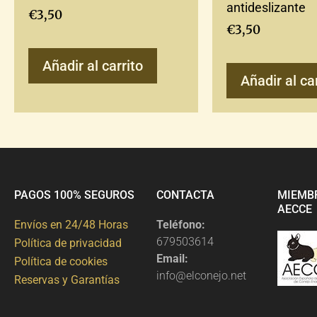
antideslizante
€
3,50
€
3,50
Añadir al carrito
Añadir al ca
PAGOS 100% SEGUROS
CONTACTA
MIEMB
AECCE
Envíos en 24/48 Horas
Teléfono:
679503614
Política de privacidad
Email:
Política de cookies
info@elconejo.net
Reservas y Garantías