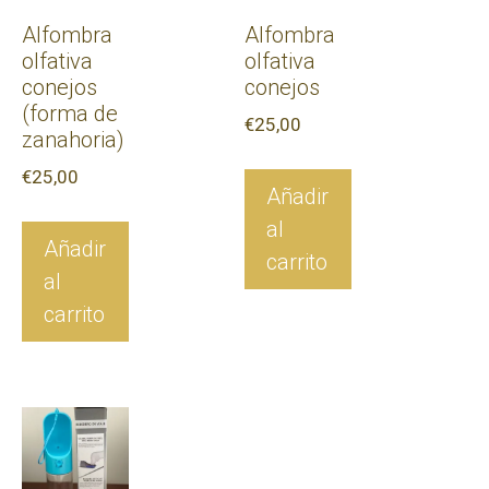
Alfombra
Alfombra
olfativa
olfativa
conejos
conejos
(forma de
€
25,00
zanahoria)
€
25,00
Añadir
al
Añadir
carrito
al
carrito